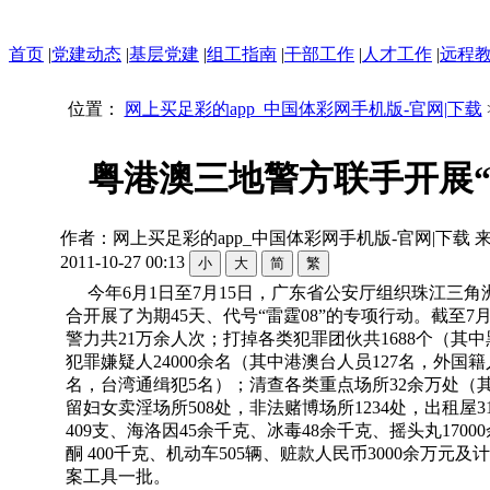
首页
|
党建动态
|
基层党建
|
组工指南
|
干部工作
|
人才工作
|
远程
位置：
网上买足彩的app_中国体彩网手机版-官网|下载
粤港澳三地警方联手开展“
作者：网上买足彩的app_中国体彩网手机版-官网|下载 来源
2011-10-27 00:13
今年6月1日至7月15日，广东省公安厅组织珠江三
合开展了为期45天、代号“雷霆08”的专项行动。截至7
警力共21万余人次；打掉各类犯罪团伙共1688个（其
犯罪嫌疑人24000余名（其中港澳台人员127名，外国籍
名，台湾通缉犯5名）；清查各类重点场所32余万处（
留妇女卖淫场所508处，非法赌博场所1234处，出租屋3
409支、海洛因45余千克、冰毒48余千克、摇头丸1700
酮 400千克、机动车505辆、赃款人民币3000余万元
案工具一批。