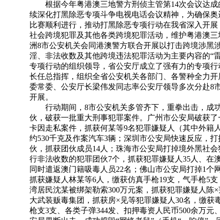
根据今年粤港澳三地警方刑侦主管第14次会议达成的
续深化打黑除恶专项斗争电视电话会议精神，为确保奥
比赛顺利进行，推动打黑除恶专项行动在我省深入开展
社会跨境犯罪及其他各类跨境犯罪活动，维护粤港澳三
洲8市公安机关会同港澳警方联合开展以打击跨境涉黑
淫、非法收数及其他跨境违法犯罪活动为主要内容的“雷
专项行动的组织领导，省公安厅成立了强有力的专项行
长任总指挥，组织全省公安机关各部门、各警种全力开
委常委、公安厅长梁伟发同志率公安厅领导多次分赴8
开展。
行动期间，8市公安机关多管齐下，重拳出击，成功
伙，破获一批重大刑事犯罪案件。广州市公安局破获了
卡因走私案件，抓获何某等9名犯罪嫌疑人（其中外籍
约530千克及作案汽车3辆；深圳市公安局快速反应，
伙，抓获团伙成员14人；珠海市公安局打掉境外黑社
行非法收数的犯罪团伙7个，抓获犯罪嫌疑人35人、在
同时遣返澳门籍吸毒人员22名；佛山市公安局打掉1个
抓获嫌疑人林某等6人，缴获仿真手枪19支，气手枪5
湾居民沈某被绑架勒索300万元案，抓获犯罪嫌疑人陈
大武装贩毒集团，抓获房×见等犯罪嫌疑人30名，缴获毒
枪支3支、各类子弹344发、扣押毒资人民币500余万