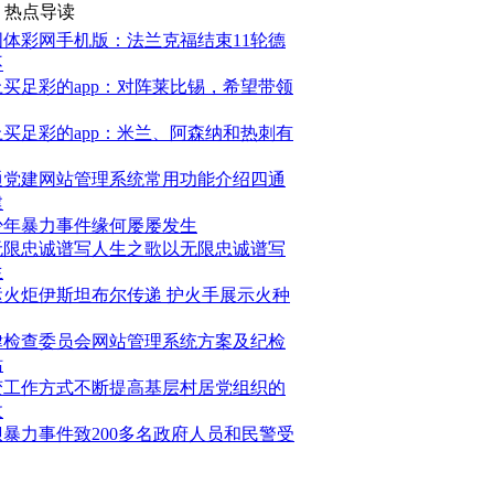
热点导读
国体彩网手机版：法兰克福结束11轮德
不
上买足彩的app：对阵莱比锡，希望带领
上买足彩的app：米兰、阿森纳和热刺有
通党建网站管理系统常用功能介绍四通
建
少年暴力事件缘何屡屡发生
无限忠诚谱写人生之歌以无限忠诚谱写
生
运火炬伊斯坦布尔传递 护火手展示火种
律检查委员会网站管理系统方案及纪检
站
变工作方式不断提高基层村居党组织的
政
坝暴力事件致200多名政府人员和民警受