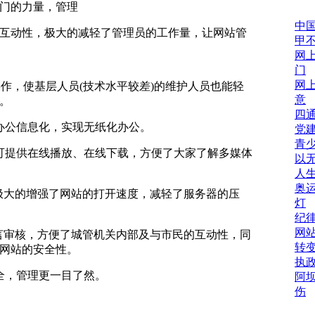
门的力量，管理
中
互动性，极大的减轻了管理员的工作量，让网站管
甲
网
门
网
操作，使基层人员(技术水平较差)的维护人员也能轻
意
。
四
办公信息化，实现无纸化办公。
党
青
可提供在线播放、在线下载，方便了大家了解多媒体
以
人
奥
，极大的增强了网站的打开速度，减轻了服务器的压
灯
纪
网
留言审核，方便了城管机关内部及与市民的互动性，同
转
网站的安全性。
执
全，管理更一目了然。
阿
伤