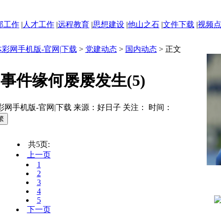
部工作
|
人才工作
|
远程教育
|
思想建设
|
他山之石
|
文件下载
|
视频
体彩网手机版-官网|下载
>
党建动态
>
国内动态
> 正文
事件缘何屡屡发生(5)
彩网手机版-官网|下载 来源：好日子 关注：
时间：
共5页:
上一页
1
2
3
4
5
下一页