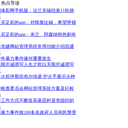
热点导读
国体彩网手机版：法兰克福结束11轮德
不
上买足彩的app：对阵莱比锡，希望带领
上买足彩的app：米兰、阿森纳和热刺有
通党建网站管理系统常用功能介绍四通
建
少年暴力事件缘何屡屡发生
无限忠诚谱写人生之歌以无限忠诚谱写
生
运火炬伊斯坦布尔传递 护火手展示火种
律检查委员会网站管理系统方案及纪检
站
变工作方式不断提高基层村居党组织的
政
坝暴力事件致200多名政府人员和民警受