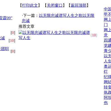
【
打印此文
】 【
关闭窗口
】【
返回顶部
】
中
甲
·下一篇：
以无限忠诚谱写人生之歌以无限
霆09”
网
忠诚
门
推荐文章
网
[
0
]
以无限忠诚谱写人生之歌以无限忠诚谱
[
10
]
意
写人生
忠诚
四
[
10
]
党
任团职
青
[
0
]
以
人
奥
灯
纪
网
转
执
阿
伤